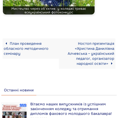
Мистецтво через об’єктив: у коледжі триває
всеукраїнський фотоконкурс
План проведення
Ностоп презентація
обласного методичного
«Христина Данилівна
семінару
Алчевська – український
педагог, організатор
народної освіти»
Останні новини
Вітаємо наших випускників із успішним
закінченням коледжу та отримання
дипломів фахового молодшого бакалавра!