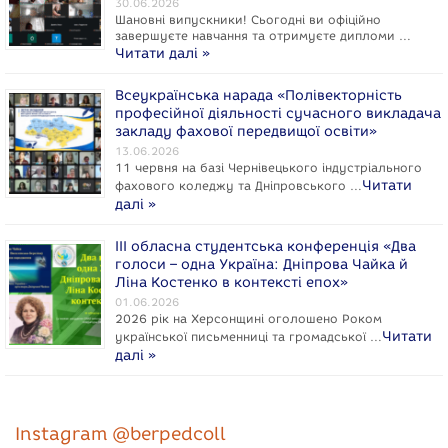
30.06.2026
Шановні випускники! Сьогодні ви офіційно
завершуєте навчання та отримуєте дипломи …
Читати далі »
Всеукраїнська нарада «Полівекторність
професійної діяльності сучасного викладача
закладу фахової передвищої освіти»
13.06.2026
11 червня на базі Чернівецького індустріального
Читати
фахового коледжу та Дніпровського …
далі »
ІІІ обласна студентська конференція «Два
голоси – одна Україна: Дніпрова Чайка й
Ліна Костенко в контексті епох»
01.06.2026
2026 рік на Херсонщині оголошено Роком
Читати
укpaїнcької письменниці та громадської …
далі »
Instagram @berpedcoll