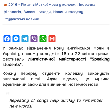
,
2016 - Рік англійської мови у коледжі
Іноземна
,
,
,
філологія
Виховні заходи
Новини коледжу
Студентські новини
F
M
T
V
W
G
a
e
e
i
h
m
У рамках відзначення Року англійської мови в
c
s
l
b
a
a
Україні у нашому коледжі з 18 по 22 квітня триває
фестиваль
лінгвістичної майстерності "Speaking
e
s
e
e
t
i
students".
b
e
g
r
s
l
Кожну перерву студенти коледжу виконують
o
n
r
A
англомовні пісні. Адже відомо, що музика
o
g
a
p
ефективний засіб для вивчення іноземної мови.
k
e
m
p
r
Repeating of songs help quickly to remember
new words!