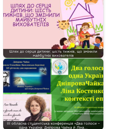
Шлях до серця дитини: шість тижнів, що змінили
майбутніх вихователів
ІІІ обласна студентська конференція «Два голоси –
одна Україна: Дніпрова Чайка й Ліна…