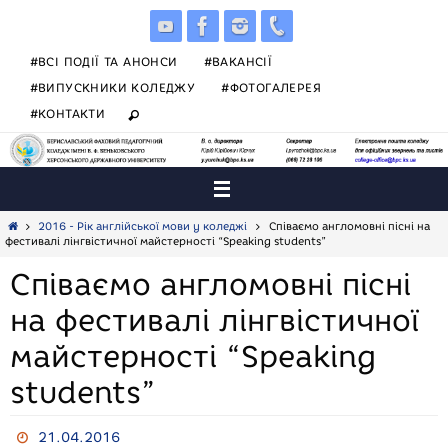
Skip
to
content
#ВСІ ПОДІЇ ТА АНОНСИ
#ВАКАНСІЇ
#ВИПУСКНИКИ КОЛЕДЖУ
#ФОТОГАЛЕРЕЯ
#КОНТАКТИ
Home
2016 - Рік англійської мови у коледжі
Співаємо англомовні пісні на
фестивалі лінгвістичної майстерності “Speaking students”
Співаємо англомовні пісні
на фестивалі лінгвістичної
майстерності “Speaking
students”
21.04.2016