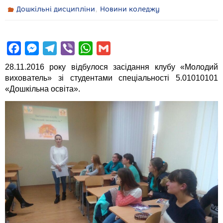
,
Дошкільні дисципліни
Новини коледжу
F
M
T
V
W
G
a
e
e
i
h
m
28.11.2016 року відбулося засідання клубу «Молодий
c
s
l
b
a
a
вихователь» зі студентами спеціальності 5.01010101
«Дошкільна освіта».
e
s
e
e
t
i
b
e
g
r
s
l
o
n
r
A
o
g
a
p
k
e
m
p
r