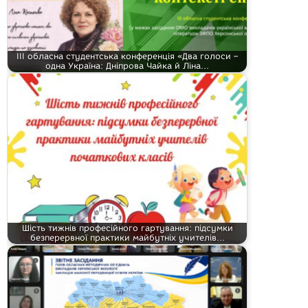
ІІІ обласна студентська конференція «Два голоси –
одна Україна: Дніпрова Чайка й Ліна…
Шість тижнів професійного гартування: підсумки
безперервної практики майбутніх учителів…