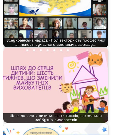
Всеукраїнська нарада «Полівекторність професійної
діяльності сучасного викладача закладу…
Шлях до серця дитини: шість тижнів, що змінили
майбутніх вихователів