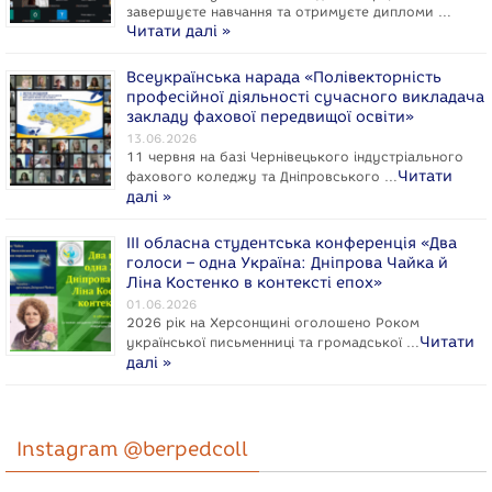
завершуєте навчання та отримуєте дипломи …
Читати далі »
Всеукраїнська нарада «Полівекторність
професійної діяльності сучасного викладача
закладу фахової передвищої освіти»
13.06.2026
11 червня на базі Чернівецького індустріального
Читати
фахового коледжу та Дніпровського …
далі »
ІІІ обласна студентська конференція «Два
голоси – одна Україна: Дніпрова Чайка й
Ліна Костенко в контексті епох»
01.06.2026
2026 рік на Херсонщині оголошено Роком
Читати
укpaїнcької письменниці та громадської …
далі »
Instagram @berpedcoll