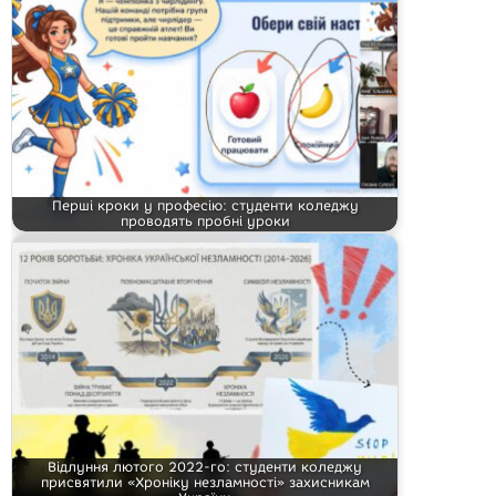
Перші кроки у професію: студенти коледжу
проводять пробні уроки
Відлуння лютого 2022-го: студенти коледжу
присвятили «Хроніку незламності» захисникам