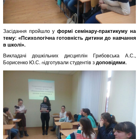
Засідання пройшло у
формі семінару-практикуму на
тему: «Психологічна готовність дитини до навчання
в школі».
Викладачі дошкільних дисциплін Грибовська А.С.,
Борисенко Ю.С.
ідготували студентів з
доповідями.
п