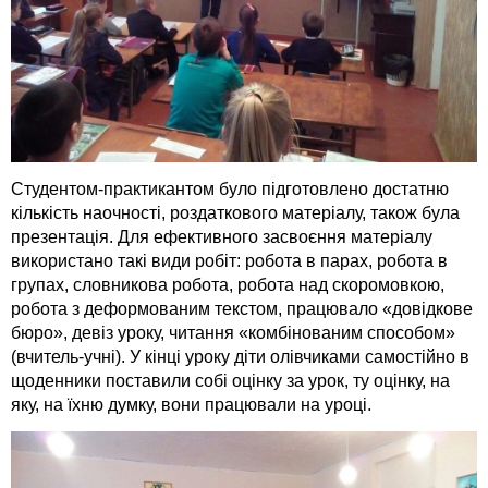
Студентом-практикантом було підготовлено достатню
кількість наочності, роздаткового матеріалу, також була
презентація. Для ефективного засвоєння матеріалу
використано такі види робіт: робота в парах, робота в
групах, словникова робота, робота над скоромовкою,
робота з деформованим текстом, працювало «довідкове
бюро», девіз уроку, читання «комбінованим способом»
(вчитель-учні). У кінці уроку діти олівчиками самостійно в
щоденники поставили собі оцінку за урок, ту оцінку, на
яку, на їхню думку, вони працювали на уроці.