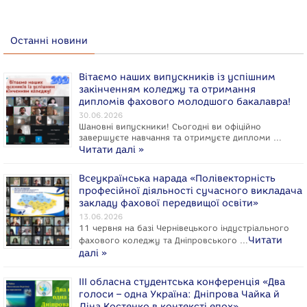
Останні новини
Вітаємо наших випускників із успішним
закінченням коледжу та отримання
дипломів фахового молодшого бакалавра!
30.06.2026
Шановні випускники! Сьогодні ви офіційно
завершуєте навчання та отримуєте дипломи …
Читати далі »
Всеукраїнська нарада «Полівекторність
професійної діяльності сучасного викладача
закладу фахової передвищої освіти»
13.06.2026
11 червня на базі Чернівецького індустріального
Читати
фахового коледжу та Дніпровського …
далі »
ІІІ обласна студентська конференція «Два
голоси – одна Україна: Дніпрова Чайка й
Ліна Костенко в контексті епох»