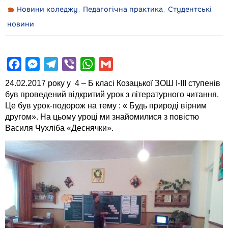
,
,
Новини коледжу
Педагогічна практика
Студентські
новини
F
M
T
V
W
G
a
e
e
i
h
m
24.02.2017 року у 4 – Б класі Козацької ЗОШ І-ІІІ ступенів
c
s
l
b
a
a
був проведений відкритий урок з літературного читання.
Це був урок-подорож на тему : « Будь природі вірним
e
s
e
e
t
i
другом». На цьому уроці ми знайомилися з повістю
b
e
g
r
s
l
Василя Чухліба «Деснячки».
o
n
r
A
o
g
a
p
k
e
m
p
r