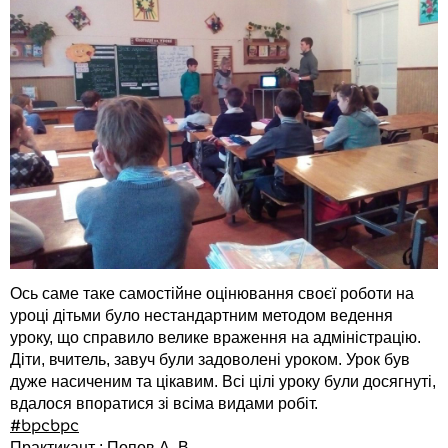
Ось саме таке самостійне оцінювання своєї роботи на
уроці дітьми було нестандартним методом ведення
уроку, що справило велике враження на адміністрацію.
Діти, вчитель, завуч були задоволені уроком. Урок був
дуже насиченим та цікавим. Всі цілі уроку були досягнуті,
вдалося впоратися зі всіма видами робіт.
#bpcbpc
Практикант : Попов А. В.