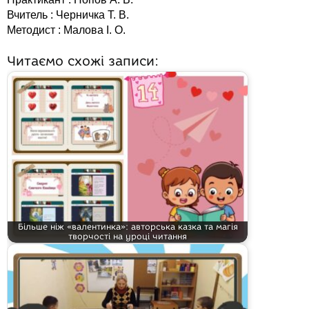
Вчитель : Черничка Т. В.
Методист : Малова І. О.
Читаємо схожі записи:
Більше ніж «валентинка»: авторська казка та магія
творчості на уроці читання