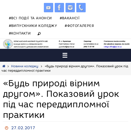
Skip
to
content
#ВСІ ПОДІЇ ТА АНОНСИ
#ВАКАНСІЇ
#ВИПУСКНИКИ КОЛЕДЖУ
#ФОТОГАЛЕРЕЯ
#КОНТАКТИ
Home
Новини коледжу
«Будь природі вірним другом». Показовий урок під
час переддипломної практики
«Будь природі вірним
другом». Показовий урок
під час переддипломної
практики
27.02.2017