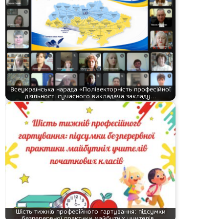
Всеукраїнська нарада «Полівекторність професійної
діяльності сучасного викладача закладу…
Шість тижнів професійного гартування: підсумки
безперервної практики майбутніх учителів…