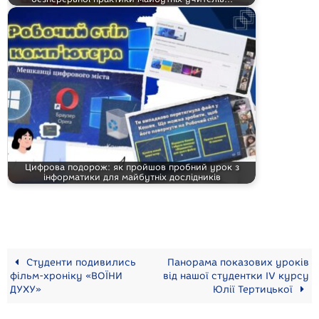
Цифрова подорож: як пройшов пробний урок з
інформатики для майбутніх дослідників
Студенти подивились
Панорама показових уроків
фільм-хроніку «ВОЇНИ
від нашої студентки IV курсу
ДУХУ»
Юлії Тертицької