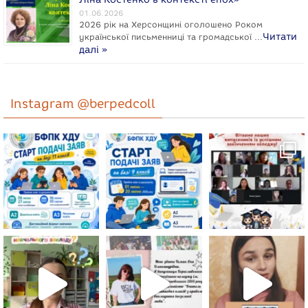
01.06.2026
2026 рік на Херсонщині оголошено Роком
Читати
укpaїнcької письменниці та громадської …
далі »
Instagram @berpedcoll