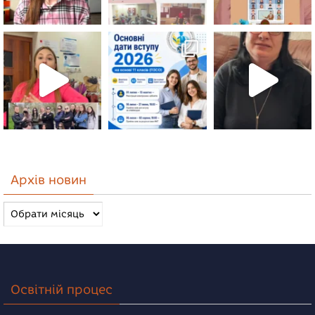
Архів новин
Архів
новин
Освітній процес