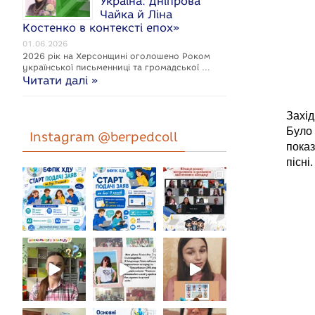
Україна: Дніпрова
Чайка й Ліна
Костенко в контексті епох»
01.06.2026
2026 рік на Херсонщині оголошено Роком
укpaїнcької письменниці та громадської …
Читати далі »
Захід
Було
Instagram @berpedcoll
показ
пісні.