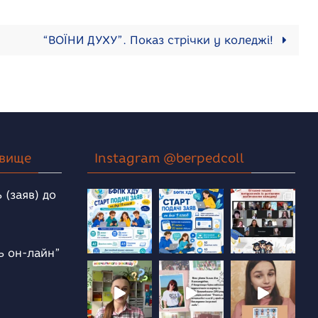
“ВОЇНИ ДУХУ”. Показ стрічки у коледжі!
овище
Instagram @berpedcoll
 (заяв) до
ь он-лайн”