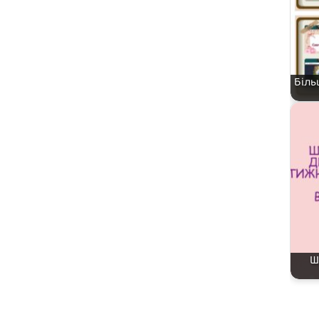
Біль
Ш