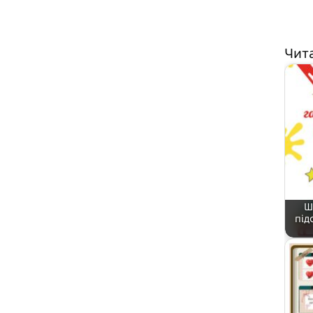
Чит
Ш
під