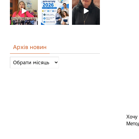
Архів новин
Архів
новин
Хочу 
Метод