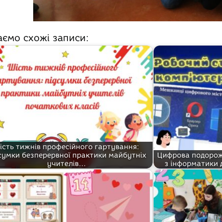
аємо схожі записи:
ість тижнів професійного гартування:
сумки безперервної практики майбутніх
Цифрова подорож
учителів…
з інформатики 