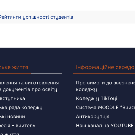
ейтинги успішності студентів
ське життя
Інформаційне серед
влення та виготовлення
Про вимоги до звернень
в документів про освіту
коледжу
 вступника
Коледж у TikToці
ька рада коледжу
Система MOODLE “Вчис
ькі новини
Антикорупція
есія – вчитель
Наш канал на YOUTUBE
е життя