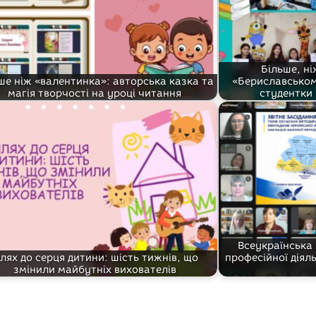
Більше, ні
ше ніж «валентинка»: авторська казка та
«Бериславськом
магія творчості на уроці читання
студентки 
Всеукраїнська
лях до серця дитини: шість тижнів, що
професійної діял
змінили майбутніх вихователів