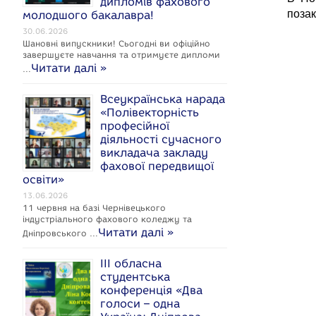
дипломів фахового
c
позак
молодшого бакалавра!
e
30.06.2026
Шановні випускники! Сьогодні ви офіційно
завершуєте навчання та отримуєте дипломи
Читати далі »
…
Всеукраїнська нарада
k
«Полівекторність
професійної
діяльності сучасного
викладача закладу
фахової передвищої
освіти»
13.06.2026
11 червня на базі Чернівецького
індустріального фахового коледжу та
Читати далі »
Дніпровського …
ІІІ обласна
студентська
конференція «Два
голоси – одна