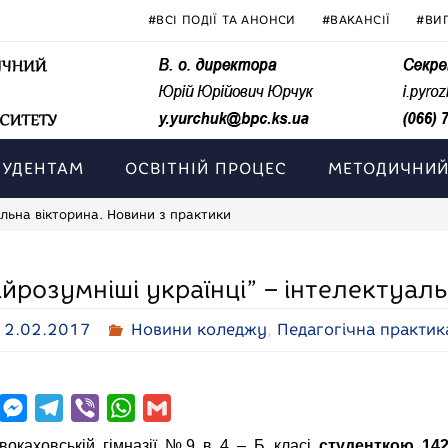
#ВСІ ПОДІЇ ТА АНОНСИ
#ВАКАНСІЇ
#ВИ
ТУДЕНТАМ
ОСВІТНІЙ ПРОЦЕС
МЕТОДИЧНИЙ
альна вікторина. Новини з практики
йрозумніші українці” – інтелектуал
12.02.2017
Новини коледжу
,
Педагогічна практик
M
T
V
W
G
e
e
i
h
m
вокаховській гімназії №9 в 4 – Б класі
студенткою 142