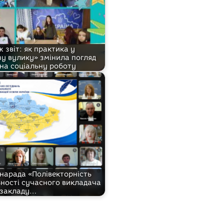
ж звіт: як практика у
у вулику» змінила погляд
на соціальну роботу
 нарада «Полівекторність
ьності сучасного викладача
закладу…