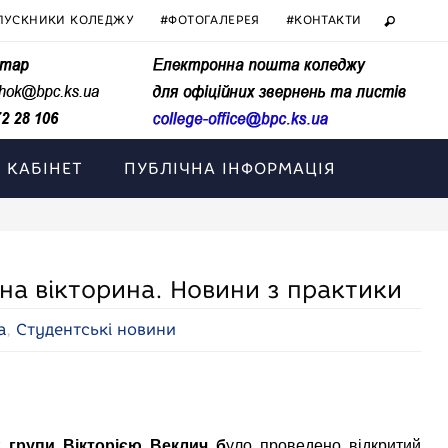
ПУСКНИКИ КОЛЕДЖУ
#ФОТОГАЛЕРЕЯ
#КОНТАКТИ
 КАБІНЕТ
ПУБЛІЧНА ІНФОРМАЦІЯ
ьна вікторина. Новини з практики
а
,
Студентські новини
 групи Вікторією Веклич б
уло проведено відкритий