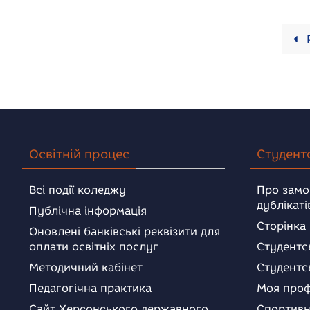
Р
Освітній процес
Студент
Всі події коледжу
Про замо
дублікаті
Публічна інформація
Сторінка
Оновлені банківські реквізити для
оплати освітніх послуг
Студентс
Методичний кабінет
Студентс
Педагогічна практика
Моя проф
Сайт Херсонського державного
Спортивн