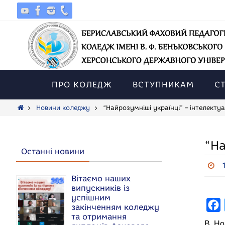
Skip
to
content
Skip
to
ПРО КОЛЕДЖ
ВСТУПНИКАМ
С
content
Home
Новини коледжу
“Найрозумніші українці” – інтелекту
“На
Останні новини
Вітаємо наших
випускників із
успішним
F
закінченням коледжу
та отримання
a
В Но