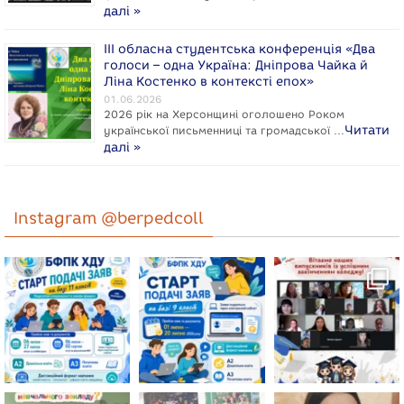
далі »
ІІІ обласна студентська конференція «Два
голоси – одна Україна: Дніпрова Чайка й
Ліна Костенко в контексті епох»
01.06.2026
2026 рік на Херсонщині оголошено Роком
Читати
укpaїнcької письменниці та громадської …
далі »
Instagram @berpedcoll