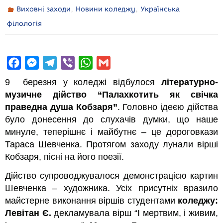
,
,
Виховні заходи
Новини коледжу
Українська
філологія
F
M
T
V
W
G
a
e
e
i
h
m
9 березня у коледжі відбулося
літературно-
c
s
l
b
a
a
музичне дійство “Палахкотить як свічка
e
s
e
e
t
i
праведна душа Кобзаря”
. Головно ідеєю дійства
b
e
g
r
s
l
було донесення до слухачів думки, що наше
минуле, теперішнє і майбутнє – це дороговкази
o
n
r
A
Тараса Шевченка. Протягом заходу лунали вірші
o
g
a
p
Кобзаря, пісні на його поезії.
k
e
m
p
r
Дійство супроводжувалося демонстрацією картин
Шевченка – художника. Усіх присутніх вразило
майстерне виконання віршів студентами
коледжу:
Левітан Є.
декламувала вірш “І мертвим, і живим,