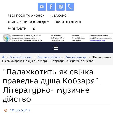
Skip
to
content
#ВСІ ПОДІЇ ТА АНОНСИ
#ВАКАНСІЇ
#ВИПУСКНИКИ КОЛЕДЖУ
#ФОТОГАЛЕРЕЯ
#КОНТАКТИ
Home
Освітній процес
Виховна робота
Виховні заходи
“Палахкотить
як свічка праведна душа Кобзаря”. Літературно- музичне дійство
“Палахкотить як свічка
праведна душа Кобзаря”.
Літературно- музичне
дійство
10.03.2017