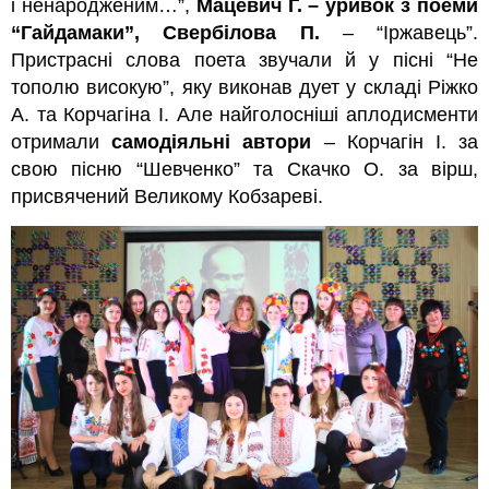
і ненародженим…”,
Мацевич Г. – уривок з поеми
“Гайдамаки”,
Свербілова П.
– “Іржавець”.
Пристрасні слова поета звучали й у пісні “Не
тополю високую”, яку виконав дует у складі Ріжко
А. та Корчагіна І. Але найголосніші аплодисменти
отримали
самодіяльні автори
– Корчагін І. за
свою пісню “Шевченко” та Скачко О. за вірш,
присвячений Великому Кобзареві.