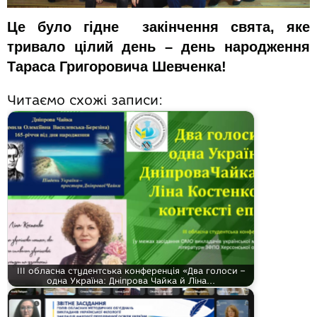
Це було гідне закінчення свята, яке
тривало цілий день – день народження
Тараса Григоровича Шевченка!
Читаємо схожі записи:
ІІІ обласна студентська конференція «Два голоси –
одна Україна: Дніпрова Чайка й Ліна…