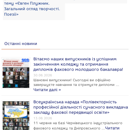
тему «Євген Плужник.
Загальний огляд творчості.
Поезії»
Останні новини
Вітаємо наших випускників із успішним
закінченням коледжу та отримання
дипломів фахового молодшого бакалавра!
30.06.2026
Шановні випускники! Сьогодні ви офіційно
завершуєте навчання та отримуєте дипломи …
Читати далі »
Всеукраїнська нарада «Полівекторність
професійної діяльності сучасного викладача
закладу фахової передвищої освіти»
13.06.2026
11 червня на базі Чернівецького індустріального
Читати
фахового коледжу та Дніпровського …