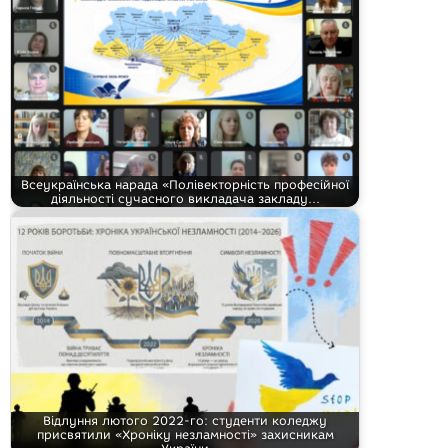
Всеукраїнська нарада «Полівекторність професійної
діяльності сучасного викладача закладу…
Відлуння лютого 2022-го: студенти коледжу
присвятили «Хроніку незламності» захисникам