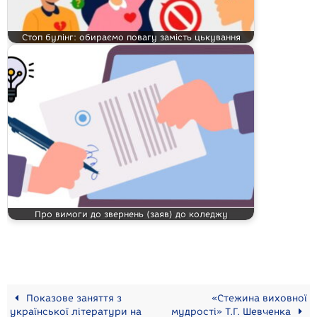
Стоп булінг: обираємо повагу замість цькування
Про вимоги до звернень (заяв) до коледжу
Показове заняття з
«Стежина виховної
української літератури на
мудрості» Т.Г. Шевченка