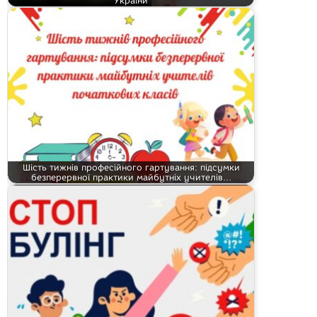
України
Шість тижнів професійного гартування: підсумки
безперервної практики майбутніх учителів…