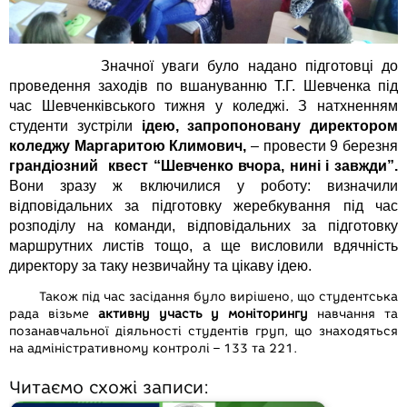
Значної уваги було надано підготовці до
проведення заходів по вшануванню Т.Г. Шевченка під
час Шевченківського тижня у коледжі. З натхненням
студенти зустріли
ідею, запропоновану директором
коледжу Маргаритою Климович,
– провести 9 березня
грандіозний квест “Шевченко вчора, нині і завжди”.
Вони зразу ж включилися у роботу: визначили
відповідальних за підготовку жеребкування під час
розподілу на команди, відповідальних за підготовку
маршрутних листів тощо, а ще висловили вдячність
директору за таку незвичайну та цікаву ідею.
Також під час засідання було вирішено, що студентська
рада візьме
активну участь у моніторингу
навчання та
позанавчальної діяльності студентів груп, що знаходяться
на адміністративному контролі – 133 та 221.
Читаємо схожі записи: