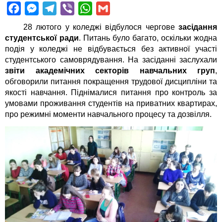
F
M
T
V
W
G
a
e
e
i
h
m
28 лютого у коледжі відбулося чергове
засідання
c
s
l
b
a
a
студентської ради
. Питань було багато, оскільки жодна
подія у коледжі не відбувається без активної участі
e
s
e
e
t
i
студентського самоврядування. На засіданні заслухали
b
e
g
r
s
l
звіти академічних секторів навчальних груп
,
o
n
r
A
обговорили питання покращення трудової дисципліни та
o
g
a
p
якості навчання. Піднімалися питання про контроль за
умовами проживання студентів на приватних квартирах,
k
e
m
p
про режимні моменти навчального процесу та дозвілля.
r