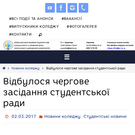
Skip
to
content
#ВСІ ПОДІЇ ТА АНОНСИ
#ВАКАНСІЇ
#ВИПУСКНИКИ КОЛЕДЖУ
#ФОТОГАЛЕРЕЯ
#КОНТАКТИ
Home
Новини коледжу
Відбулося чергове засідання студентської ради
Відбулося чергове
засідання студентської
ради
,
02.03.2017
Новини коледжу
Студентські новини