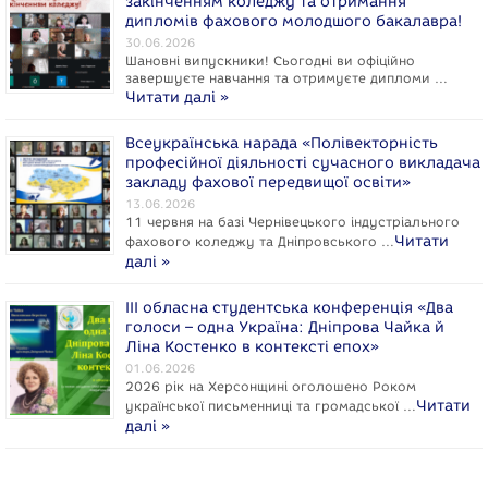
закінченням коледжу та отримання
дипломів фахового молодшого бакалавра!
30.06.2026
Шановні випускники! Сьогодні ви офіційно
завершуєте навчання та отримуєте дипломи …
Читати далі »
Всеукраїнська нарада «Полівекторність
професійної діяльності сучасного викладача
закладу фахової передвищої освіти»
13.06.2026
11 червня на базі Чернівецького індустріального
Читати
фахового коледжу та Дніпровського …
далі »
ІІІ обласна студентська конференція «Два
голоси – одна Україна: Дніпрова Чайка й
Ліна Костенко в контексті епох»
01.06.2026
2026 рік на Херсонщині оголошено Роком
Читати
укpaїнcької письменниці та громадської …
далі »