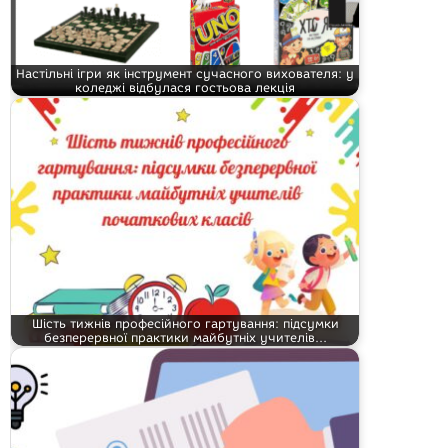
Настільні ігри як інструмент сучасного вихователя: у
коледжі відбулася гостьова лекція
Шість тижнів професійного гартування: підсумки
безперервної практики майбутніх учителів…