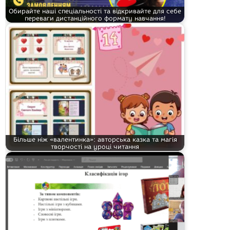
Обирайте наші спеціальності та відкривайте для себе
переваги дистанційного формату навчання!
Більше ніж «валентинка»: авторська казка та магія
творчості на уроці читання