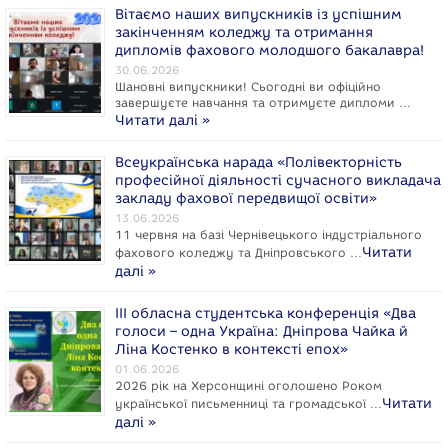
Вітаємо наших випускників із успішним
закінченням коледжу та отримання
дипломів фахового молодшого бакалавра!
30.06.2026
Шановні випускники! Сьогодні ви офіційно
завершуєте навчання та отримуєте дипломи …
Читати далі »
Всеукраїнська нарада «Полівекторність
професійної діяльності сучасного викладача
закладу фахової передвищої освіти»
13.06.2026
11 червня на базі Чернівецького індустріального
Читати
фахового коледжу та Дніпровського …
далі »
ІІІ обласна студентська конференція «Два
голоси – одна Україна: Дніпрова Чайка й
Ліна Костенко в контексті епох»
01.06.2026
2026 рік на Херсонщині оголошено Роком
Читати
укpaїнcької письменниці та громадської …
далі »