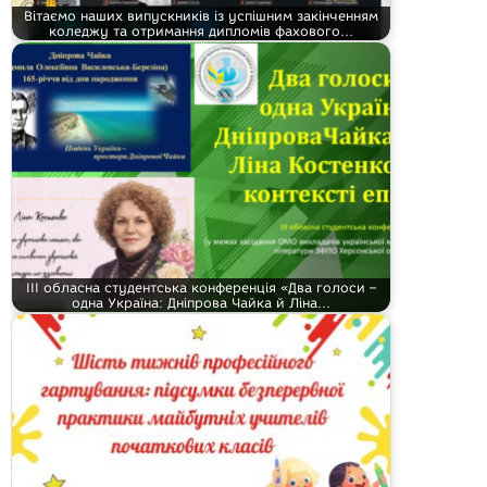
Вітаємо наших випускників із успішним закінченням
коледжу та отримання дипломів фахового…
ІІІ обласна студентська конференція «Два голоси –
одна Україна: Дніпрова Чайка й Ліна…