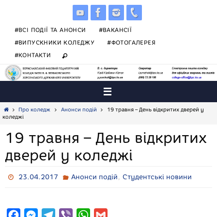
Skip
to
content
#ВСІ ПОДІЇ ТА АНОНСИ
#ВАКАНСІЇ
#ВИПУСКНИКИ КОЛЕДЖУ
#ФОТОГАЛЕРЕЯ
#КОНТАКТИ
Home
Про коледж
Анонси подій
19 травня – День відкритих дверей у
коледжі
19 травня – День відкритих
дверей у коледжі
,
23.04.2017
Анонси подій
Студентські новини
F
M
T
V
W
G