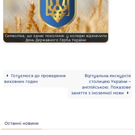
Символіка, що єднає покоління: у коледжі відзначили
День Державного Герба України
Готуємося до проведення
Віртуальна екскурсія
виховних годин
столицею України –
англійською. Показове
заняття з іноземної мови
Останні новини