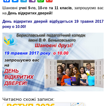
a
e
e
i
h
m
Шановні
учні 9-го, 10-го та 11 класів,
запрошуємо вас
c
s
l
b
a
a
на
День відкритих дверей!
e
s
e
e
t
i
День відкритих дверей відбудеться 19 травня 2017
b
e
g
r
s
l
року о 10.00!
o
n
r
A
o
g
a
p
k
e
m
p
r
Читаємо схожі записи: