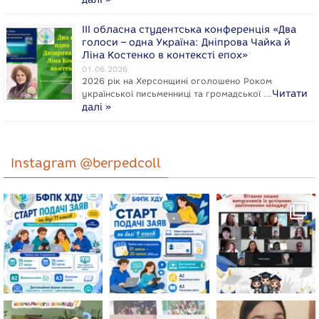
ІІІ обласна студентська конференція «Два
голоси – одна Україна: Дніпрова Чайка й
Ліна Костенко в контексті епох»
01.06.2026
2026 рік на Херсонщині оголошено Роком
Читати
укpaїнcької письменниці та громадської …
далі »
Instagram @berpedcoll