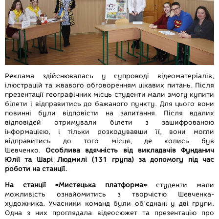
Реклама здійснювалась у супроводі відеоматеріалів,
ілюстрацій та жвавого обговоренням цікавих питань. Після
презентації географічних місць студенти мали змогу купити
білети і відправитись до бажаного пункту. Для цього вони
повинні були відповісти на запитання. Після вдалих
відповідей отримували білети з зашифрованою
інформацією, і тільки розкодувавши її, вони могли
відправитись до того місця, де колись був
Шевченко.
Особлива вдячність від викладачів Фунданич
Юлії та Шарі Людмилі (131 група) за допомогу під час
роботи на станції.
На станції «Мистецька платформа»
студенти мали
можливість ознайомитись з творчістю Шевченка-
художника. Учасники команд були об’єднані у дві групи.
Одна з них проглядала відеосюжет та презентацію про