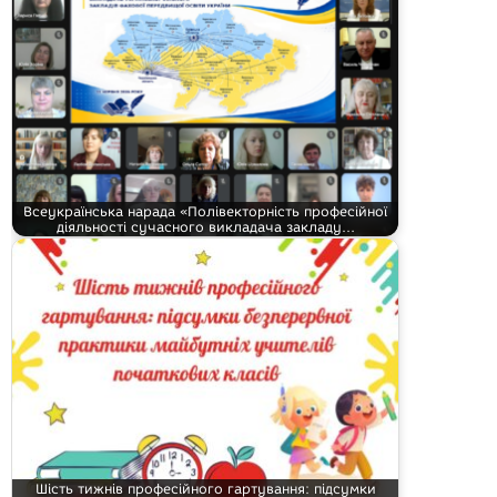
Всеукраїнська нарада «Полівекторність професійної
діяльності сучасного викладача закладу…
Шість тижнів професійного гартування: підсумки