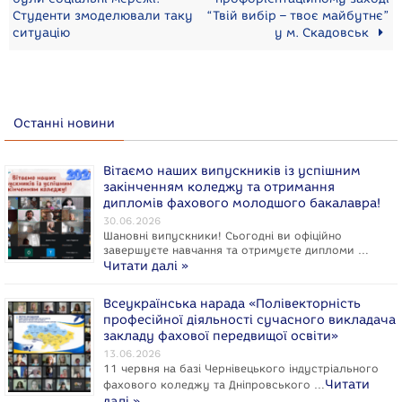
Студенти змоделювали таку
“Твій вибір – твоє майбутнє”
ситуацію
у м. Скадовськ
Останні новини
Вітаємо наших випускників із успішним
закінченням коледжу та отримання
дипломів фахового молодшого бакалавра!
30.06.2026
Шановні випускники! Сьогодні ви офіційно
завершуєте навчання та отримуєте дипломи …
Читати далі »
Всеукраїнська нарада «Полівекторність
професійної діяльності сучасного викладача
закладу фахової передвищої освіти»
13.06.2026
11 червня на базі Чернівецького індустріального
Читати
фахового коледжу та Дніпровського …
далі »