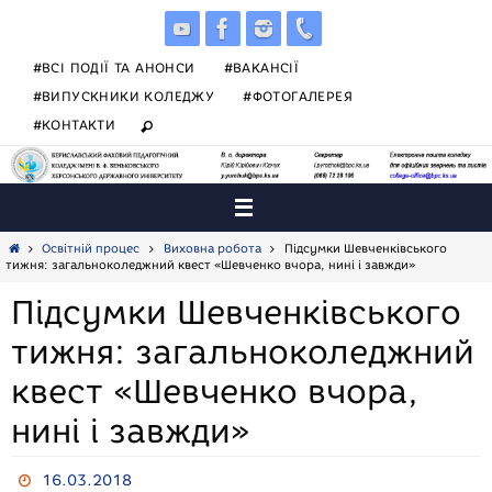
Skip
to
content
#ВСІ ПОДІЇ ТА АНОНСИ
#ВАКАНСІЇ
#ВИПУСКНИКИ КОЛЕДЖУ
#ФОТОГАЛЕРЕЯ
#КОНТАКТИ
Home
Освітній процес
Виховна робота
Підсумки Шевченківського
тижня: загальноколеджний квест «Шевченко вчора, нині і завжди»
Підсумки Шевченківського
тижня: загальноколеджний
квест «Шевченко вчора,
нині і завжди»
16.03.2018