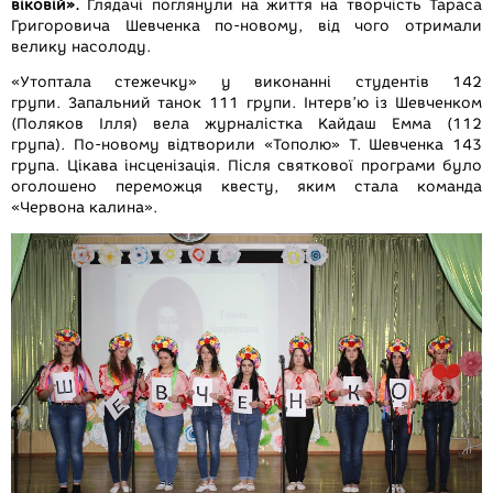
віковій».
Глядачі поглянули на життя на творчість Тараса
Григоровича Шевченка по-новому, від чого отримали
велику насолоду.
«Утоптала стежечку» у виконанні студентів 142
групи. Запальний танок 111 групи. Інтерв’ю із Шевченком
(Поляков Ілля) вела журналістка Кайдаш Емма (112
група). По-новому відтворили «Тополю» Т. Шевченка 143
група. Цікава інсценізація. Після святкової програми було
оголошено переможця квесту, яким стала команда
«Червона калина».