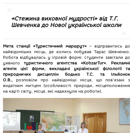
«Стежина виховної мудрості» від Т.Г.
Шевченка до Нової української школи
Мета станції «Туристичний маршрут»
– відправитись до
найвідоміших місць, де колись побував Тарас Шевченко.
Робота відбувалась у ігровій формі: студенти завітали до
уявного
туристичного агентства «KobzarTur».
Рекламні
агенти цієї фірми, викладачі української філології та
природничих дисциплін Бодько Т.С. та Ільйонок
О.В.,
розповіли про найвідоміші місця, що пов’язані з
видатним митцем (особливості природи, місцеположення
на карті світу, місця, які надихнули на роботи).