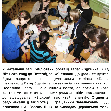
У читальній залі бібліотеки розташувалась зупинка: «Від
Літнього саду до Петербурзької слави».
До уваги студентів
була запропонована документальна стрічка «Тарас
Шевченко у Петербурзі» та презентація з питаннями квесту.
Особлива увага і шана книгам поета, альбомам з його
картинами, які стоять рівними рядами і ніби промовляють
до відвідувачів: «Відкрий, прочитай, вивчи!».
Студентів
радо чекали у бібліотеці її працівники Завалькевич Т. Д.,
Краснова І. А., Зварич Л. Ю. та викладач української мови