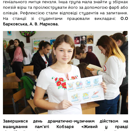
геніального митця пензля. Інша група мала знайти у збірках
поезій вірш та проілюструвати його за допомогою фарб або
олівців. Рефлексією стали відповіді студентів на запитання.
На станції зі студентами працювали викладачі:
О.О
Барковська,
А. В. Маркова.
Завершився день драматично-музичним дійством на
вшанування пам’яті Кобзаря «Живий у правді