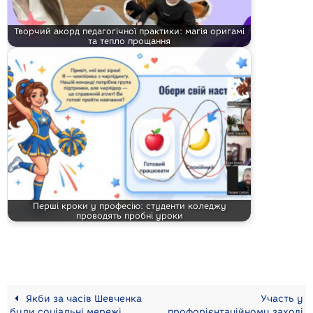
Творчий акорд педагогічної практики: магія оригамі
та тепло прощання
Перші кроки у професію: студенти коледжу
проводять пробні уроки
Якби за часів Шевченка
Участь у
були соціальні мережі.
профорієнтаційному заході