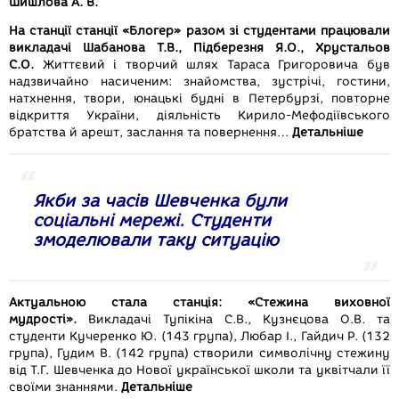
Шишлова А. В.
На станції cтанції «Блогер» разом зі студентами працювали
викладачі Шабанова Т.В., Підберезня Я.О., Хрустальов
С.О.
Життєвий і творчий шлях Тараса Григоровича був
надзвичайно насиченим: знайомства, зустрічі, гостини,
натхнення, твори, юнацькі будні в Петербурзі, повторне
відкриття України, діяльність Кирило-Мефодіївського
братства й арешт, заслання та повернення…
Детальніше
Якби за часів Шевченка були
соціальні мережі. Студенти
змоделювали таку ситуацію
Актуальною стала станція: «Стежина виховної
мудрості».
Викладачі Тупікіна С.В., Кузнєцова О.В. та
студенти Кучеренко Ю. (143 група), Любар І., Гайдич Р. (132
група), Гудим В. (142 група) створили символічну стежину
від Т.Г. Шевченка до Нової української школи та уквітчали її
своїми знаннями.
Детальніше