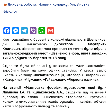
,
,
Виховна робота
Новини коледжу
Українська
філологія
F
M
T
V
W
G
a
e
e
i
h
m
Уже традиційно у березні в коледжі відзначають Шевченкові
c
s
l
b
a
a
дні. За ініціативою
директора Маргарити
Климович,
цікавою формою проведення свята
було обрано
e
s
e
e
t
i
загальноколеджний квест «Шевченко вчора, нині і завжди»,
b
e
g
r
s
l
який відбувся 15 березня 2018 року.
o
n
r
A
Студенти були об’єднані у команди та мали можливість
заробити бали на семи різних станціях. У квесті взяло
o
g
a
p
участь 7 команд:
«Шевченкознавці», «Кобзарі», «Тарасики»,
k
e
m
p
«Катерина», «Чумаки», «Гайдамаки», «Червона калина».
r
На станції
«Мистецька феєрія», кураторами якої були
Лілянова І.А. та Кулаковська А.А.
, студенти під музичний
супровід на слова Т.Г.Шевченка створювали креативні
колажі з використанням технік рукоділля: квілінг, об’ємні
квіти з гофрованого паперу та аплікації.