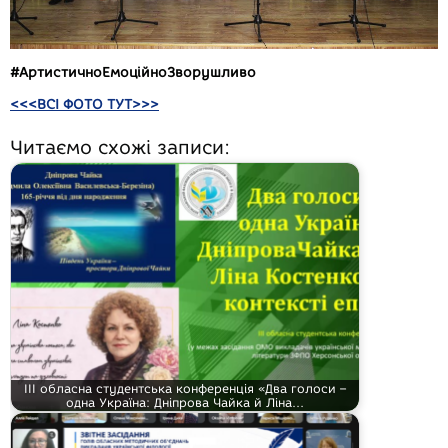
#АртистичноЕмоційноЗворушливо
<<<ВСІ ФОТО ТУТ>>>
Читаємо схожі записи:
ІІІ обласна студентська конференція «Два голоси –
одна Україна: Дніпрова Чайка й Ліна…