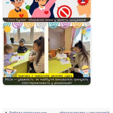
Стоп булінг: обираємо повагу замість цькування
Місія — уважність: як майбутні вихователі тренують
спостережливість у дошкільнят
Робота регіональних
«Краєзнавство у початковій