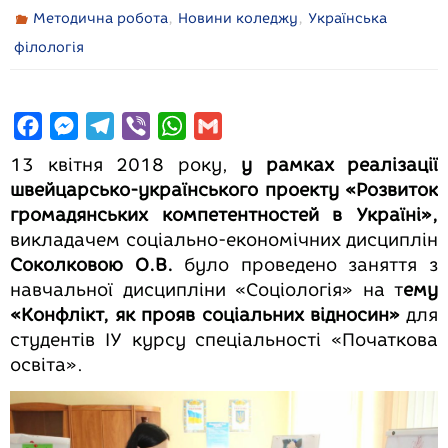
,
,
Методична робота
Новини коледжу
Українська
філологія
F
M
T
V
W
G
a
e
e
i
h
m
13 квітня 2018 року,
у рамках реалізації
c
s
l
b
a
a
швейцарсько-українського проекту «Розвиток
e
s
e
e
t
i
громадянських компетентностей в Україні»,
b
e
g
r
s
l
викладачем соціально-економічних дисциплін
Соколковою О.В.
було проведено заняття з
o
n
r
A
навчальної дисципліни «Соціологія» на т
ему
o
g
a
p
«Конфлікт, як прояв соціальних відносин»
для
k
e
m
p
студентів ІУ курсу спеціальності «Початкова
r
освіта».