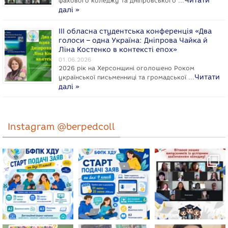
Читати
фахового коледжу та Дніпровського …
далі »
ІІІ обласна студентська конференція «Два
голоси – одна Україна: Дніпрова Чайка й
Ліна Костенко в контексті епох»
01.06.2026
2026 рік на Херсонщині оголошено Роком
Читати
укpaїнcької письменниці та громадської …
далі »
Instagram @berpedcoll