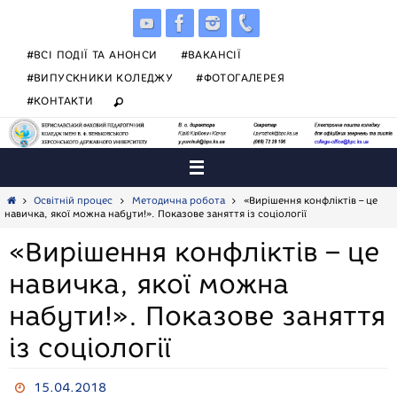
Skip
to
content
#ВСІ ПОДІЇ ТА АНОНСИ
#ВАКАНСІЇ
#ВИПУСКНИКИ КОЛЕДЖУ
#ФОТОГАЛЕРЕЯ
#КОНТАКТИ
Home
Освітній процес
Методична робота
«Вирішення конфліктів – це
навичка, якої можна набути!». Показове заняття із соціології
«Вирішення конфліктів – це
навичка, якої можна
набути!». Показове заняття
із соціології
15.04.2018