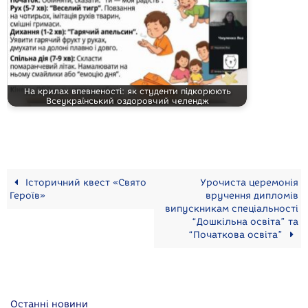
На крилах впевненості: як студенти підкорюють
Всеукраїнський оздоровчий челендж
Історичний квест «Свято
Урочиста церемонія
Героїв»
вручення дипломів
випускникам спеціальності
“Дошкільна освіта” та
“Початкова освіта”
Останні новини