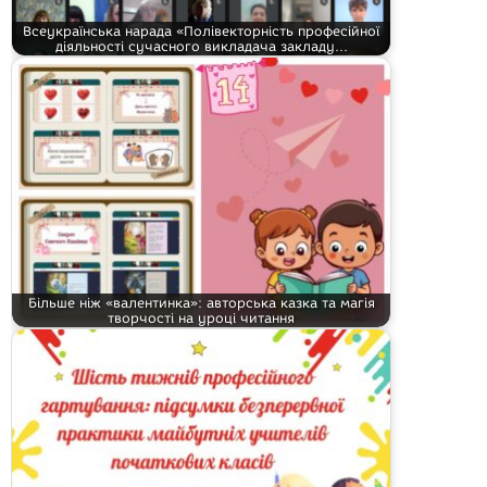
Всеукраїнська нарада «Полівекторність професійної
діяльності сучасного викладача закладу…
Більше ніж «валентинка»: авторська казка та магія
творчості на уроці читання