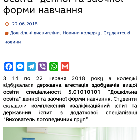
форми навчання
22.06.2018
,
,
Дошкільні дисципліни
Новини коледжу
Студентські
новини
F
M
T
V
W
G
a
e
e
i
h
m
З 14 по 22 червня 2018 року в коледжі
c
s
l
b
a
a
відбувалася
державна атестація здобувачів вищої
освіти спеціальності 5.01010101 “Дошкільна
e
s
e
e
t
i
освіта” денної та заочної форми навчання.
Студенти
b
e
g
r
s
l
складали
комплексний кваліфікаційний іспит та
o
n
r
A
державний іспит з додаткової спеціалізації
o
g
a
p
“Вихователь логопедичних груп”.
k
e
m
p
r