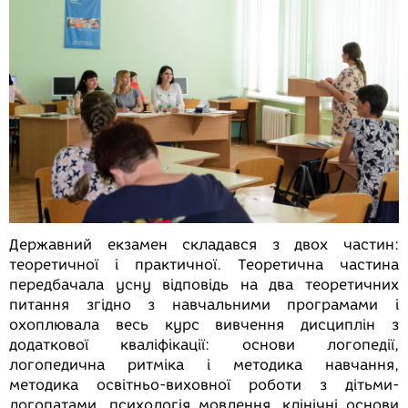
Державний екзамен складався з двох частин:
теоретичної і практичної. Теоретична частина
передбачала усну відповідь на два теоретичних
питання згідно з навчальними програмами і
охоплювала весь курс вивчення дисциплін з
додаткової кваліфікації: основи логопедії,
логопедична ритміка і методика навчання,
методика освітньо-виховної роботи з дітьми-
логопатами, психологія мовлення, клінічні основи