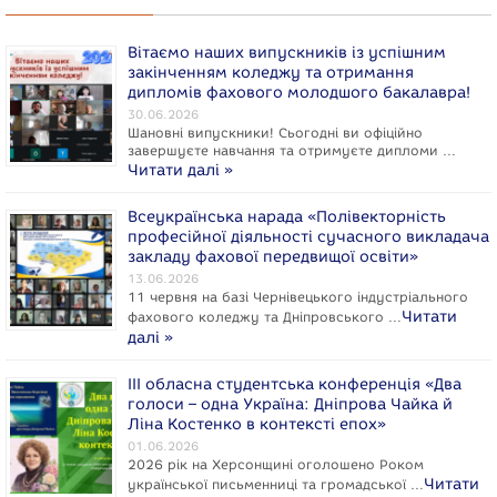
Вітаємо наших випускників із успішним
закінченням коледжу та отримання
дипломів фахового молодшого бакалавра!
30.06.2026
Шановні випускники! Сьогодні ви офіційно
завершуєте навчання та отримуєте дипломи …
Читати далі »
Всеукраїнська нарада «Полівекторність
професійної діяльності сучасного викладача
закладу фахової передвищої освіти»
13.06.2026
11 червня на базі Чернівецького індустріального
Читати
фахового коледжу та Дніпровського …
далі »
ІІІ обласна студентська конференція «Два
голоси – одна Україна: Дніпрова Чайка й
Ліна Костенко в контексті епох»
01.06.2026
2026 рік на Херсонщині оголошено Роком
Читати
укpaїнcької письменниці та громадської …