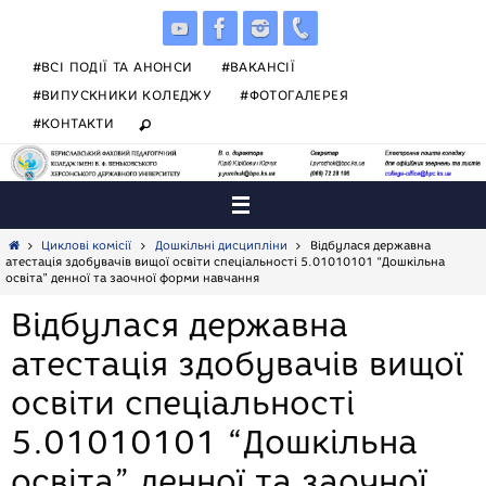
Skip
to
content
#ВСІ ПОДІЇ ТА АНОНСИ
#ВАКАНСІЇ
#ВИПУСКНИКИ КОЛЕДЖУ
#ФОТОГАЛЕРЕЯ
#КОНТАКТИ
Home
Циклові комісії
Дошкільні дисципліни
Відбулася державна
атестація здобувачів вищої освіти спеціальності 5.01010101 “Дошкільна
освіта” денної та заочної форми навчання
Відбулася державна
атестація здобувачів вищої
освіти спеціальності
5.01010101 “Дошкільна
освіта” денної та заочної