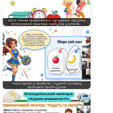
Шість тижнів професійного гартування: підсумки
безперервної практики майбутніх учителів…
Перші кроки у професію: студенти коледжу
проводять пробні уроки