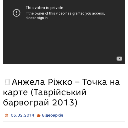
o
g
a
p
k
e
m
p
r
Анжела Ріжко – Точка на
карте (Таврійський
барвограй 2013)
03.02.2014
Відеоархів