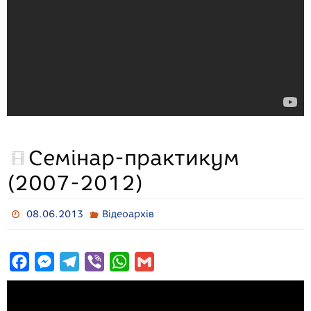
Семінар-практикум
(2007-2012)
08.06.2013
Відеоархів
F
M
T
V
W
G
a
e
e
i
h
m
c
s
l
b
a
a