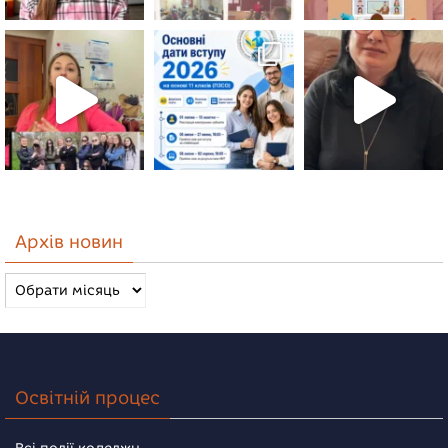
Архів новин
Архів
новин
Освітній процес