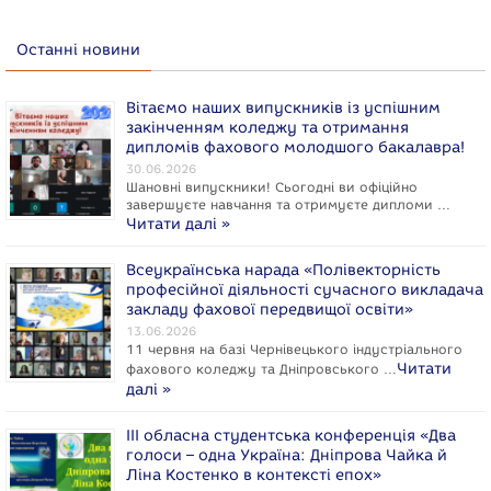
Останні новини
Вітаємо наших випускників із успішним
закінченням коледжу та отримання
дипломів фахового молодшого бакалавра!
30.06.2026
Шановні випускники! Сьогодні ви офіційно
завершуєте навчання та отримуєте дипломи …
Читати далі »
Всеукраїнська нарада «Полівекторність
професійної діяльності сучасного викладача
закладу фахової передвищої освіти»
13.06.2026
11 червня на базі Чернівецького індустріального
Читати
фахового коледжу та Дніпровського …
далі »
ІІІ обласна студентська конференція «Два
голоси – одна Україна: Дніпрова Чайка й
Ліна Костенко в контексті епох»