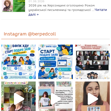
01.06.2026
2026 рік на Херсонщині оголошено Роком
Читати
укpaїнcької письменниці та громадської …
далі »
Instagram @berpedcoll