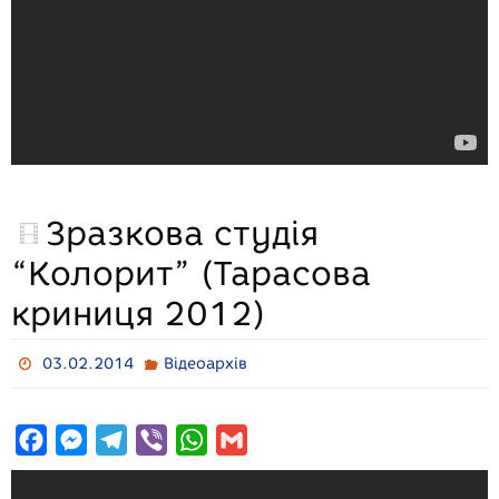
Зразкова студія
“Колорит” (Тарасова
криниця 2012)
03.02.2014
Відеоархів
F
M
T
V
W
G
a
e
e
i
h
m