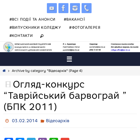
Skip
to
content
#ВСІ ПОДІЇ ТА АНОНСИ
#ВАКАНСІЇ
#ВИПУСКНИКИ КОЛЕДЖУ
#ФОТОГАЛЕРЕЯ
#КОНТАКТИ
Home
Archive by category "Відеоархів"
(Page 4)
Огляд-конкурс
“Таврійський барвограй ”
(БПК 2011)
03.02.2014
Відеоархів