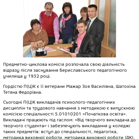
c
s
l
b
a
a
e
s
e
e
t
i
b
e
g
r
s
l
o
n
r
A
o
g
a
p
k
e
m
p
r
Предметно-циклова комісія розпочала свою діяльність
відразу після заснування Бериславського педагогічного
училища у 1932 році.
Гордістю П(Ц)К є її ветерани Мажар Зоя Василівна, Шатохіна
Тетяна Федорівна.
Сьогодні П(Ц)К викладачів психолого-педагогічних
дисциплін та трудового навчання з методикою є випускною
комісією спеціальності 5.01010201 «Початкова освіта».
Викладачі працюють під гаслом: «Від творчого викладача до
творчого студента» і забезпечують викладання у коледжі
таких предметів: вступ до спеціальності, педагогіка,
методика виховної роботи, методика виховної роботи (ДК),