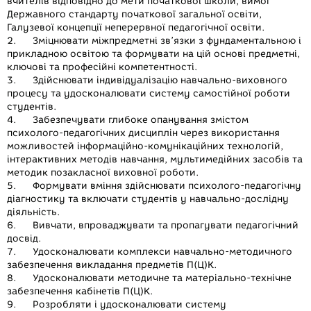
вчителів відповідно до мети початкової школи, вимог
Державного стандарту початкової загальної освіти,
Галузевої концепції неперервної педагогічної освіти.
2. Зміцнювати міжпредметні зв’язки з фундаментальною і
прикладною освітою та формувати на цій основі предметні,
ключові та професійні компетентності.
3. Здійснювати індивідуалізацію навчально-виховного
процесу та удосконалювати систему самостійної роботи
студентів.
4. Забезпечувати глибоке опанування змістом
психолого-педагогічних дисциплін через використання
можливостей інформаційно-комунікаційних технологій,
інтерактивних методів навчання, мультимедійних засобів та
методик позакласної виховної роботи.
5. Формувати вміння здійснювати психолого-педагогічну
діагностику та включати студентів у навчально-дослідну
діяльність.
6. Вивчати, впроваджувати та пропагувати педагогічний
досвід.
7. Удосконалювати комплекси навчально-методичного
забезпечення викладання предметів П(Ц)К.
8. Удосконалювати методичне та матеріально-технічне
забезпечення кабінетів П(Ц)К.
9. Розробляти і удосконалювати систему