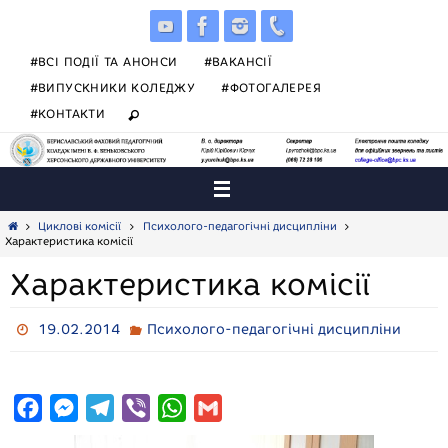
Skip
to
content
#ВСІ ПОДІЇ ТА АНОНСИ
#ВАКАНСІЇ
#ВИПУСКНИКИ КОЛЕДЖУ
#ФОТОГАЛЕРЕЯ
#КОНТАКТИ
Home
Циклові комісії
Психолого-педагогічні дисципліни
Характеристика комісії
Характеристика комісії
19.02.2014
Психолого-педагогічні дисципліни
F
M
T
V
W
G
a
e
e
i
h
m