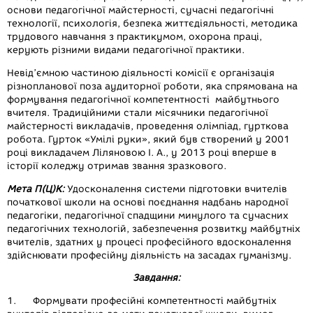
основи педагогічної майстерності, сучасні педагогічні
технології, психологія, безпека життєдіяльності, методика
трудового навчання з практикумом, охорона праці,
керують різними видами педагогічної практики.
Невід’ємною частиною діяльності комісії є організація
різнопланової поза аудиторної роботи, яка спрямована на
формування педагогічної компетентності майбутнього
вчителя. Традиційними стали місячники педагогічної
майстерності викладачів, проведення олімпіад, гурткова
робота. Гурток «Умілі руки», який був створений у 2001
році викладачем Ліляновою І. А., у 2013 році вперше в
історії коледжу отримав звання зразкового.
Мета П(Ц)К:
Удосконалення системи підготовки вчителів
початкової школи на основі поєднання надбань народної
педагогіки, педагогічної спадщини минулого та сучасних
педагогічних технологій, забезпечення розвитку майбутніх
вчителів, здатних у процесі професійного вдосконалення
здійснювати професійну діяльність на засадах гуманізму.
Завдання:
1. Формувати професійні компетентності майбутніх