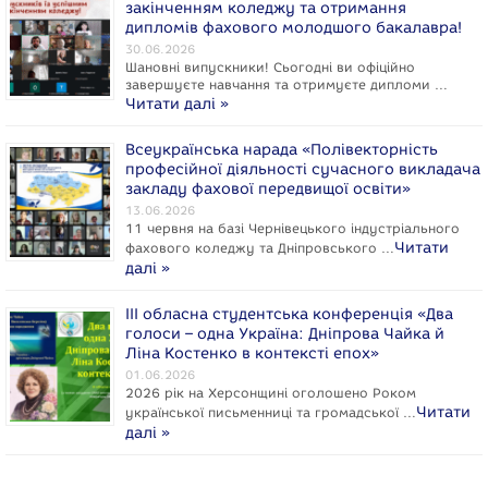
закінченням коледжу та отримання
дипломів фахового молодшого бакалавра!
30.06.2026
Шановні випускники! Сьогодні ви офіційно
завершуєте навчання та отримуєте дипломи …
Читати далі »
Всеукраїнська нарада «Полівекторність
професійної діяльності сучасного викладача
закладу фахової передвищої освіти»
13.06.2026
11 червня на базі Чернівецького індустріального
Читати
фахового коледжу та Дніпровського …
далі »
ІІІ обласна студентська конференція «Два
голоси – одна Україна: Дніпрова Чайка й
Ліна Костенко в контексті епох»
01.06.2026
2026 рік на Херсонщині оголошено Роком
Читати
укpaїнcької письменниці та громадської …
далі »