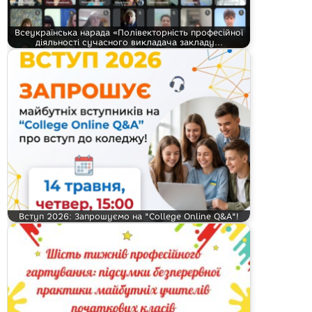
Всеукраїнська нарада «Полівекторність професійної
діяльності сучасного викладача закладу…
Вступ 2026: Запрошуємо на "College Online Q&A"!