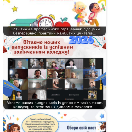
Шість тижнів професійного гартування: підсумки
безперервної практики майбутніх учителів…
Вітаємо наших випускників із успішним закінченням
коледжу та отримання дипломів фахового…