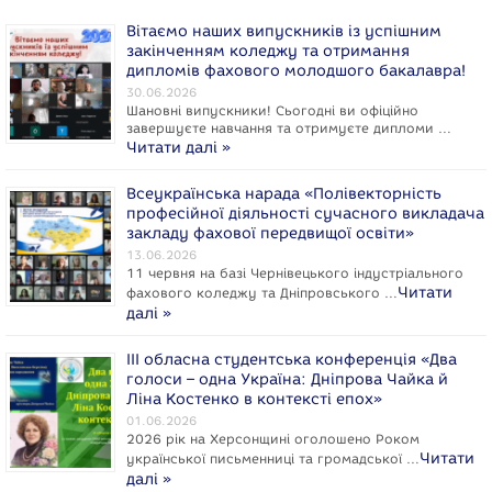
Вітаємо наших випускників із успішним
закінченням коледжу та отримання
дипломів фахового молодшого бакалавра!
30.06.2026
Шановні випускники! Сьогодні ви офіційно
завершуєте навчання та отримуєте дипломи …
Читати далі »
Всеукраїнська нарада «Полівекторність
професійної діяльності сучасного викладача
закладу фахової передвищої освіти»
13.06.2026
11 червня на базі Чернівецького індустріального
Читати
фахового коледжу та Дніпровського …
далі »
ІІІ обласна студентська конференція «Два
голоси – одна Україна: Дніпрова Чайка й
Ліна Костенко в контексті епох»
01.06.2026
2026 рік на Херсонщині оголошено Роком
Читати
укpaїнcької письменниці та громадської …
далі »