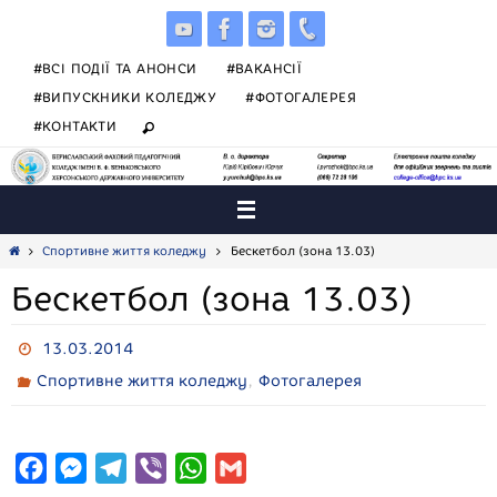
Skip
to
content
#ВСІ ПОДІЇ ТА АНОНСИ
#ВАКАНСІЇ
#ВИПУСКНИКИ КОЛЕДЖУ
#ФОТОГАЛЕРЕЯ
#КОНТАКТИ
Home
Спортивне життя коледжу
Бескетбол (зона 13.03)
Бескетбол (зона 13.03)
13.03.2014
,
Спортивне життя коледжу
Фотогалерея
F
M
T
V
W
G