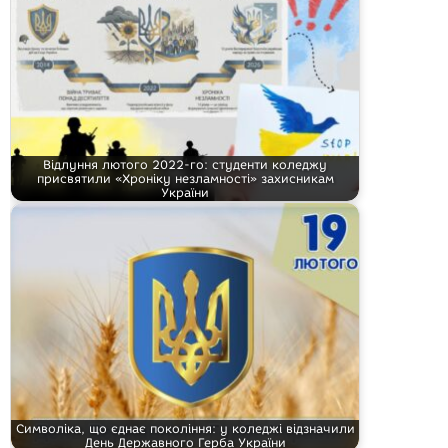
Відлуння лютого 2022-го: студенти коледжу
присвятили «Хроніку незламності» захисникам
України
Символіка, що єднає покоління: у коледжі відзначили
День Державного Герба України