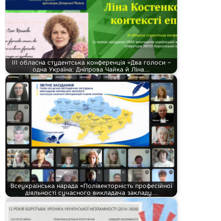
ІІІ обласна студентська конференція «Два голоси –
одна Україна: Дніпрова Чайка й Ліна…
Всеукраїнська нарада «Полівекторність професійної
діяльності сучасного викладача закладу…