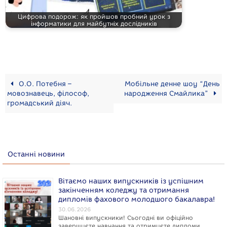
Цифрова подорож: як пройшов пробний урок з
інформатики для майбутніх дослідників
О.О. Потебня –
Мобільне денне шоу “День
мовознавець, філософ,
народження Смайлика”
громадський діяч.
Останні новини
Вітаємо наших випускників із успішним
закінченням коледжу та отримання
дипломів фахового молодшого бакалавра!
30.06.2026
Шановні випускники! Сьогодні ви офіційно
завершуєте навчання та отримуєте дипломи …