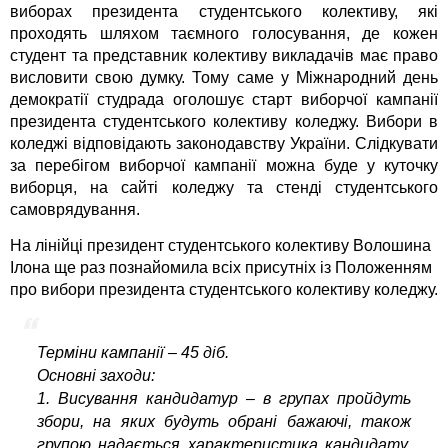
виборах президента студентського колективу, які
проходять шляхом таємного голосування, де кожен
студент та представник колективу викладачів має право
висловити свою думку. Тому саме у Міжнародний день
демократії студрада оголошує старт виборчої кампанії
президента студентського колективу коледжу. Вибори в
коледжі відповідають законодавству України. Слідкувати
за перебігом виборчої кампанії можна буде у куточку
виборця, на сайті коледжу та стенді студентського
самоврядування.
На лінійці президент студентського колективу Волошина
Ілона ще раз познайомила всіх присутніх із Положенням
про вибори президента студентського колективу коледжу.
Терміни кампанії – 45 діб.
Основні заходи:
1. Висування кандидатур – в групах пройдуть
збори, на яких будуть обрані бажаючі, також
групою надається характеристика кандидату.