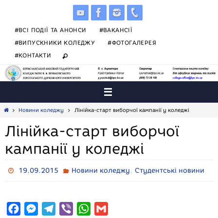
Skip
to
content
#ВСІ ПОДІЇ ТА АНОНСИ
#ВАКАНСІЇ
#ВИПУСКНИКИ КОЛЕДЖУ
#ФОТОГАЛЕРЕЯ
#КОНТАКТИ
Home
Новини коледжу
Лінійка-старт виборчої кампанії у коледжі
Лінійка-старт виборчої
кампанії у коледжі
,
19.09.2015
Новини коледжу
Студентські новини
F
M
T
V
W
G