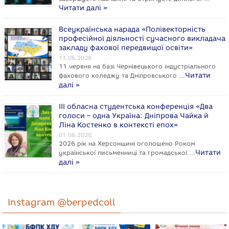
Читати далі »
Всеукраїнська нарада «Полівекторність
професійної діяльності сучасного викладача
закладу фахової передвищої освіти»
13.06.2026
11 червня на базі Чернівецького індустріального
Читати
фахового коледжу та Дніпровського …
далі »
ІІІ обласна студентська конференція «Два
голоси – одна Україна: Дніпрова Чайка й
Ліна Костенко в контексті епох»
01.06.2026
2026 рік на Херсонщині оголошено Роком
Читати
укpaїнcької письменниці та громадської …
далі »
Instagram @berpedcoll