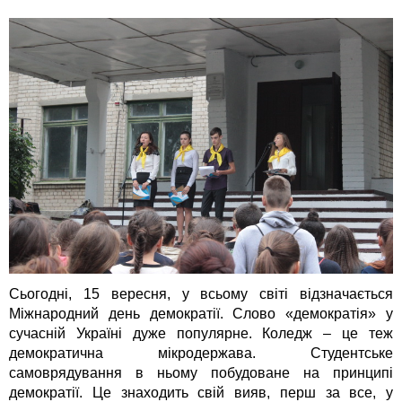
a
e
e
i
h
m
c
s
l
b
a
a
e
s
e
e
t
i
b
e
g
r
s
l
o
n
r
A
o
g
a
p
k
e
m
p
r
Сьогодні, 15 вересня, у всьому світі відзначається
Міжнародний день демократії. Слово «демократія» у
сучасній Україні дуже популярне. Коледж – це теж
демократична мікродержава. Студентське
самоврядування в ньому побудоване на принципі
демократії. Це знаходить свій вияв, перш за все, у