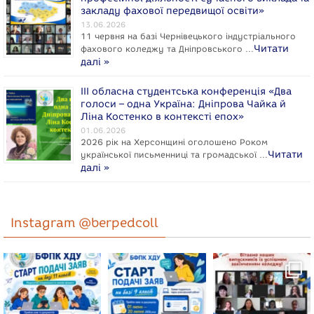
закладу фахової передвищої освіти»
13.06.2026
11 червня на базі Чернівецького індустріального
Читати
фахового коледжу та Дніпровського …
далі »
ІІІ обласна студентська конференція «Два
голоси – одна Україна: Дніпрова Чайка й
Ліна Костенко в контексті епох»
01.06.2026
2026 рік на Херсонщині оголошено Роком
Читати
укpaїнcької письменниці та громадської …
далі »
Instagram @berpedcoll