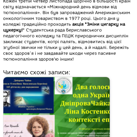
Кожен третій четвер листопада щорічно в більшості країн
світу відзначається «Міжнародний день відмови від
тютюнопаління». Він був запроваджений Американським
онкологічним товариством в 1977 році. Цього дня у
коледжі традиційно проходить
акція "Зміни цигарку на
цукерку!
" Студентська рада Бериславського
педагогічного коледжу та П(Ц)К природничих дисциплін
закликає студентів, котрі палять, відмовитись від цієї
згубної звички не тільки у цей день, а й надалі. Бережіть
своє здоров’я і не завдавайте шкоди через пасивне
тютюнопаління здоров'ю інших!
Читаємо схожі записи: