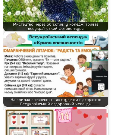
Мистецтво через об’єктив: у коледжі триває
всеукраїнський фотоконкурс
На крилах впевненості: як студенти підкорюють
Всеукраїнський оздоровчий челендж