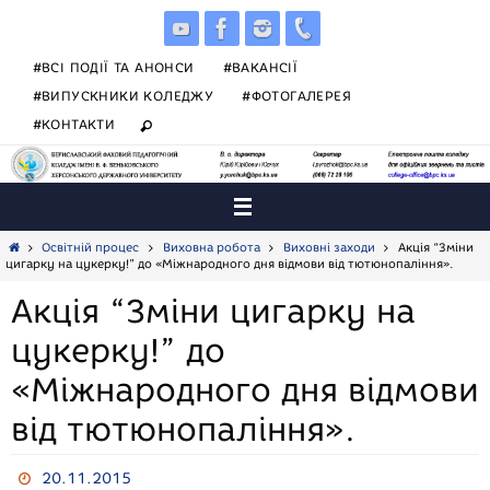
Skip
to
content
#ВСІ ПОДІЇ ТА АНОНСИ
#ВАКАНСІЇ
#ВИПУСКНИКИ КОЛЕДЖУ
#ФОТОГАЛЕРЕЯ
#КОНТАКТИ
Home
Освітній процес
Виховна робота
Виховні заходи
Акція “Зміни
цигарку на цукерку!” до «Міжнародного дня відмови від тютюнопаління».
Акція “Зміни цигарку на
цукерку!” до
«Міжнародного дня відмови
від тютюнопаління».
20.11.2015