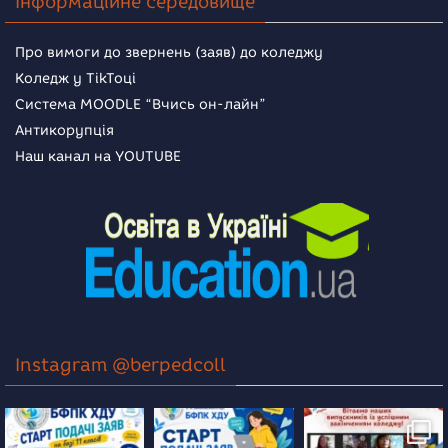
Інформаційне середовище
Про вимоги до звернень (заяв) до коледжу
Коледж у TikToці
Система MOODLE “Вчись он-лайн”
Антикорупція
Наш канал на YOUTUBE
Instagram @berpedcoll