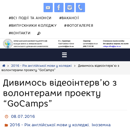
Skip
to
content
#ВСІ ПОДІЇ ТА АНОНСИ
#ВАКАНСІЇ
#ВИПУСКНИКИ КОЛЕДЖУ
#ФОТОГАЛЕРЕЯ
#КОНТАКТИ
Home
2016 - Рік англійської мови у коледжі
Дивимось відеоінтерв’ю з
волонтерами проекту “GoCamps”
Дивимось відеоінтерв’ю з
волонтерами проекту
“GoCamps”
08.07.2016
,
2016 - Рік англійської мови у коледжі
Іноземна