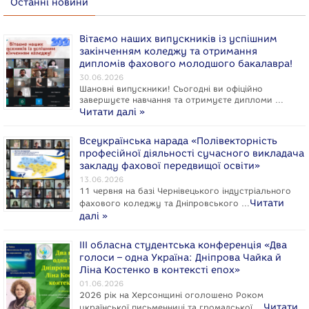
Останні новини
Вітаємо наших випускників із успішним
закінченням коледжу та отримання
дипломів фахового молодшого бакалавра!
30.06.2026
Шановні випускники! Сьогодні ви офіційно
завершуєте навчання та отримуєте дипломи …
Читати далі »
Всеукраїнська нарада «Полівекторність
професійної діяльності сучасного викладача
закладу фахової передвищої освіти»
13.06.2026
11 червня на базі Чернівецького індустріального
Читати
фахового коледжу та Дніпровського …
далі »
ІІІ обласна студентська конференція «Два
голоси – одна Україна: Дніпрова Чайка й
Ліна Костенко в контексті епох»
01.06.2026
2026 рік на Херсонщині оголошено Роком
Читати
укpaїнcької письменниці та громадської …